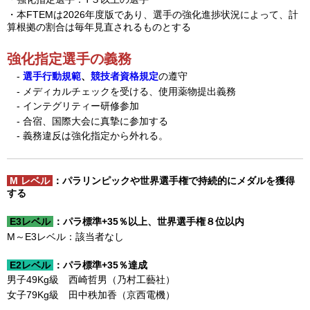
・本FTEMは2026年度版であり、選手の強化進捗状況によって、計
算根拠の割合は毎年見直されるものとする
強化指定選手の義務
-
選手行動規範
、
競技者資格規定
の遵守
- メディカルチェックを受ける、使用薬物提出義務
- インテグリティー研修参加
- 合宿、国際大会に真摯に参加する
- 義務違反は強化指定から外れる。
M レベル
：パラリンピックや世界選手権で持続的にメダルを獲得
する
E3レベル
：パラ標準+35％以上、世界選手権８位以内
M～E3レベル：該当者なし
E2レベル
：パラ標準+35％達成
男子49Kg級 西崎哲男（乃村工藝社）
女子79Kg級 田中秩加香（京西電機）