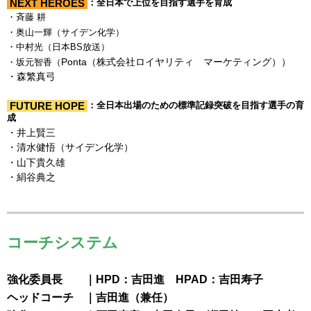
NEXT HEROES
：全日本で上位を目指す選手を育成
・斉藤 耕
・奥山一輝（サイデン化学）
・中村光（日本BS放送）
Ponta（株式会社ロイヤリティ マーケティング））
・坂元智香（
・森繁真弓
FUTURE HOPE
：全日本出場のための標準記録突破を目指す選手の育
成
・井上賢三
・清水健悟（サイデン化学）
・山下貴久雄
・絹谷典之
コーチシステム
強化委員長 ｜HPD：吉田進 HPAD：吉田寿子
ヘッドコーチ ｜吉田進（兼任）