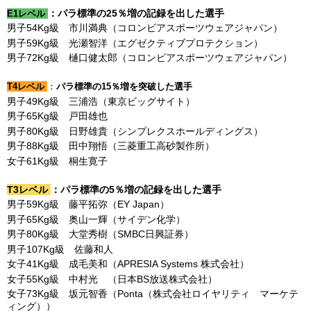
：パラ標準の25％増の記録を出した選手
E1レベル
男子54Kg級 市川満典（コロンビアスポーツウェアジャパン）
男子59Kg級 光瀬智洋（エグゼクティブプロテクション）
男子72Kg級 樋口健太郎（コロンビアスポーツウェアジャパン）
T4レベル
：
パラ標準の15％増を突破した選手
男子49Kg級 三浦浩（東京ビッグサイト）
男子65Kg級 戸田雄也
男子80Kg級 日野雄貴（シンプレクスホールディングス）
男子88Kg級 田中翔悟（三菱重工高砂製作所）
女子61Kg級 桐生寛子
T3レベル
：パラ標準の5％増の記録を出した選手
男子59Kg級 藤平拓弥（EY Japan）
男子65Kg級 奥山一輝（サイデン化学）
男子80Kg級 大堂秀樹（SMBC日興証券）
男子107Kg級 佐藤和人
女子41Kg級 成毛美和（APRESIA Systems 株式会社）
女子55Kg級 中村光 （日本BS放送株式会社）
女子73Kg級 坂元智香（Ponta（株式会社ロイヤリティ マーケテ
ィング））