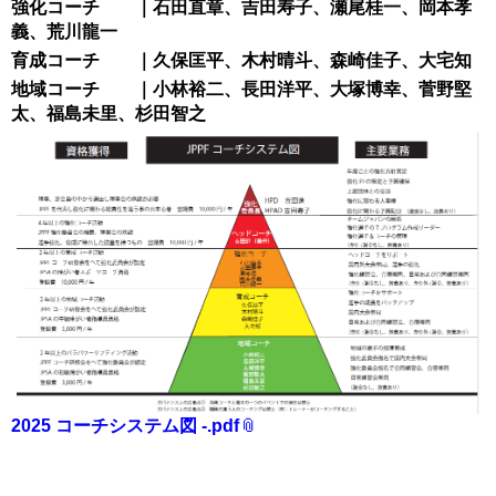
強化コーチ ｜石田直章、吉田寿子、瀬尾桂一、岡本孝
義、荒川龍一
育成コーチ ｜久保匡平、木村晴斗、森崎佳子、大宅知
地域コーチ ｜小林裕二、長田洋平、大塚博幸、菅野堅
太、福島未里、杉田智之
2025 コーチシステム図 -.pdf