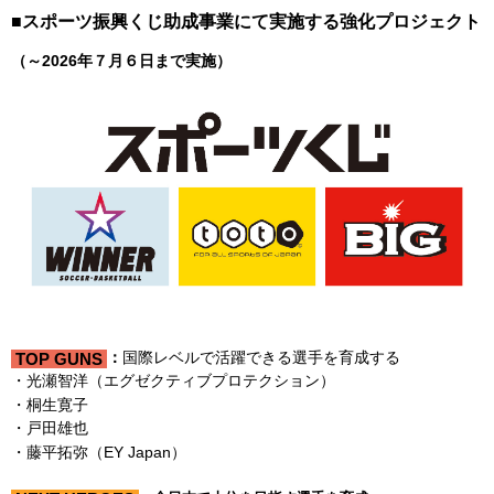
■スポーツ振興くじ助成事業にて実施する強化プロジェクト
（～2026年７月６日まで実施）
：
国際レベルで活躍できる選手を育成する
TOP GUNS
・光瀬智洋（エグゼクティブプロテクション）
・桐生寛子
・戸田雄也
・藤平拓弥（EY Japan）