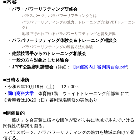
■内容
・パラ・パワーリフティング研修会
パラスポーツ、パラパワーリフティングとは
パラパワーリフティングの魅力、トレーニング方法(VBTトレーニン
グ)
地域で行われているパラパワーリフティングと普及振興
・パラパワーリフティング体験会＆トレーニング相談会
パラパワーリフティングの練習方法の体験
・他競技選手からのトレーニング相談会
・一般の方を対象とした体験会
・JPPF公認審判講習会
（詳細：
【開催案内】審判講習会.pdf
）
■日時＆場所
・令和６年10月19日（土） 12：00～
・
岡山商科大学
体育館1階 ウェイトトレーニング部部室 にて
※希望者は10/20（日）審判現場研修の実施あり
■開催目的
・「筋肉」を合言葉に様々な団体が繋がり共に地域で歩んでいける
関係性の構築を図る。
・パラスポーツ、パラパワーリフティングの魅力を地域に向けて発
信する。