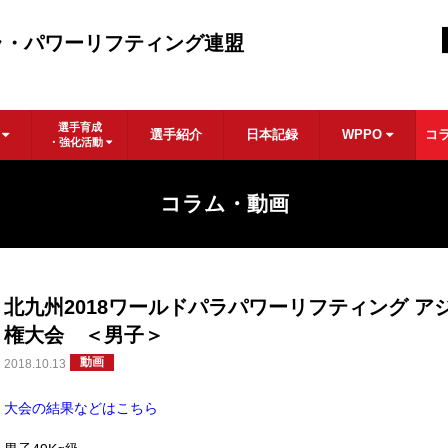
ラ・パワーリフティング連盟
選手育成
ル
選手紹介
日本記録
WPPO
コ
・強化活動
コラム・動画
北九州2018ワールドパラパワーリフティング ア
権大会 ＜男子＞
動画
2018.10.13
大会の結果などはこちら