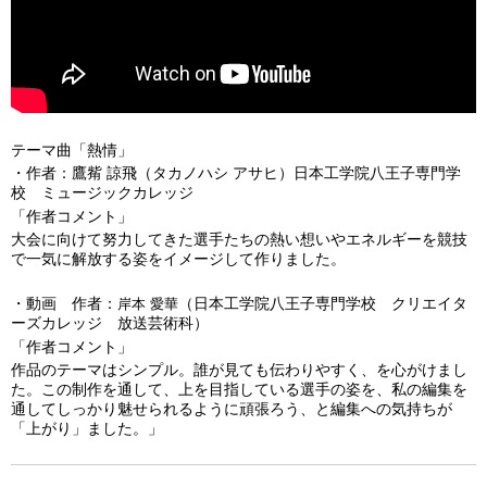
テーマ曲「熱情」
・作者：鷹觜 諒飛（タカノハシ アサヒ）日本工学院八王子専門学
校 ミュージックカレッジ
「作者コメント」
大会に向けて努力してきた選手たちの熱い想いやエネルギーを競技
で一気に解放する姿をイメージして作りました。
・動画 作者：
（日本工学院八王子専門学校 クリエイタ
岸本 愛華
ーズカレッジ 放送芸術科）
「作者コメント」
作品のテーマはシンプル。誰が見ても伝わりやすく、を心がけまし
た。この制作を通して、上を目指している選手の姿を、私の編集を
通してしっかり魅せられるように頑張ろう、と編集への気持ちが
「上がり」ました。」