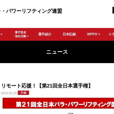
ラ・パワーリフティング連盟
選手育成
ル
選手紹介
日本記録
WPPO
コ
・強化活動
ニュース
リモート応援！【第21回全日本選手権】
大会
2021.01.29