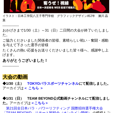
イラスト：日本工学院八王子専門学校 グラフィックデザイン科2年 瀨川 晶
葉
-------------
おかげさまで1/30（土）～31（日）二日間の大会が終了いたしまし
た。
ご協力くださいました関係者の皆様、素晴らしい戦い・奮闘・感動
を与えて下さった選手の皆様
たくさんの熱い応援をお送りくださいました皆々様へ、感謝申し上
げます。
ありがとうございました！
-------------
大会の動画
◆1/30（土）
TOKYOパラスポーツチャンネル
にて配信しました。
アーカイブは
＜ こちら ＞
◆1/31（日） TEAM BEYOND公式動画チャンネルにて配信しまし
た。
アーカイブは
＜こちら＞
第21回全日本パラ・パワーリフティング 国際招待選手権大会
「TEAM BEYOND」リモート観戦会（オンライン開催）
の模様もご