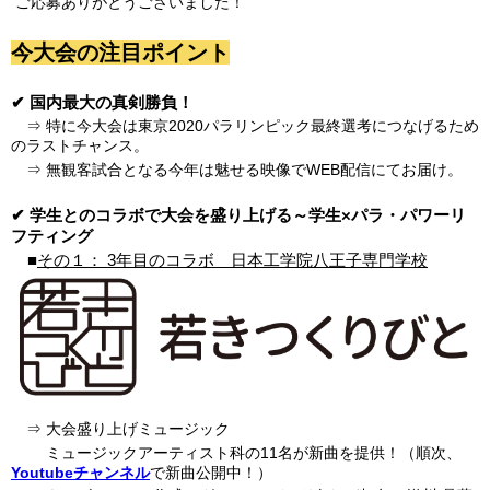
ご応募ありがとうございました！
今大会の注目ポイント
✔ 国内最大の真剣勝負！
⇒ 特に今大会は東京2020パラリンピック最終選考につなげるため
のラストチャンス。
⇒ 無観客試合となる今年は魅せる映像でWEB配信にてお届け。
✔ 学生とのコラボで大会を盛り上げる～学生×パラ・パワーリ
フティング
■
その１： 3年目のコラボ 日本工学院八王子専門学校
⇒ 大会盛り上げミュージック
ミュージックアーティスト科の11名が新曲を提供！（順次、
Youtubeチャンネル
で新曲公開中！）