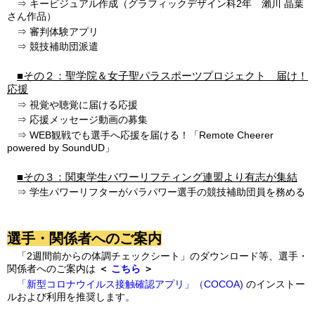
⇒ キービジュアル作成（グラフィックデザイン科2年 瀨川 晶葉
さん作品）
⇒ 審判体験アプリ
⇒ 競技補助団派遣
■その２：聖学院＆女子聖パラスポーツプロジェクト 届け！
応援
⇒ 視覚や聴覚に届ける応援
⇒ 応援メッセージ動画の募集
⇒ WEB観戦でも選手へ応援を届ける！「Remote Cheerer
powered by SoundUD」
■その３：関東学生パワーリフティング連盟より有志が集結
⇒ 学生パワーリフターがパラパワー選手の競技補助団員を務める
選手・関係者へのご案内
「2週間前からの体調チェックシート」のダウンロード等、選手・
関係者へのご案内は
＜
こちら
＞
「新型コロナウイルス接触確認アプリ」（COCOA)
のインストー
ルおよび利用を推奨します。