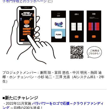
子専門学校とのコラボページ
に）
プロジェクトメンバー：兼岡 陸・富田 悠也・中川 明光・熱田 迪
椰・ホン チェンパン・小杉 祐二・三澤 光喜（AIシステム科1・2年
生）
■新たにチャレンジ
・2022年11月実施
パラパワーをロゴで応援～クラウドファンディ
ング
～目標の230％達成！