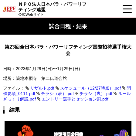
ＮＰＯ法人日本パラ・パワーリフ
ティング連盟
公式Webサイト
試合日程・結果
第23回全日本パラ・パワーリフティング国際招待選手権大
会
日時：2023年1月29日(日)〜1月29日(日)
場所：築地本願寺 第二伝道会館
ファイル：
リザルト.pdf
スケジュール（12/27時点）.pdf
開
催要項_0111.pdf
チラシ（表）.pdf
チラシ（裏）.pdf
ルール
ざっくり解説.pdf
エントリー選手とセッション割.pdf
結果