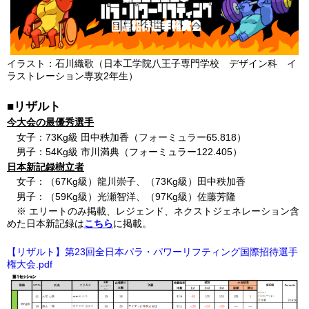
イラスト：石川織歌（日本工学院八王子専門学校 デザイン科 イ
ラストレーション専攻2年生）
■リザルト
今大会の最優秀選手
女子：73Kg級 田中秩加香（フォーミュラー65.818）
男子：54Kg級 市川満典（フォーミュラー122.405）
日本新記録樹立者
女子：（67Kg級）龍川崇子、（73Kg級）田中秩加香
男子：（59Kg級）光瀬智洋、（97Kg級）佐藤芳隆
※ エリートのみ掲載、レジェンド、ネクストジェネレーション含
めた日本新記録は
こちら
に掲載。
【リザルト】第23回全日本パラ・パワーリフティング国際招待選手
権大会.pdf