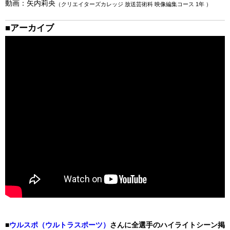
動画：矢内莉央
（クリエイターズカレッジ 放送芸術科 映像編集コース 1年 ）
■アーカイブ
■
ウルスポ（ウルトラスポーツ）
さんに全選手のハイライトシーン掲