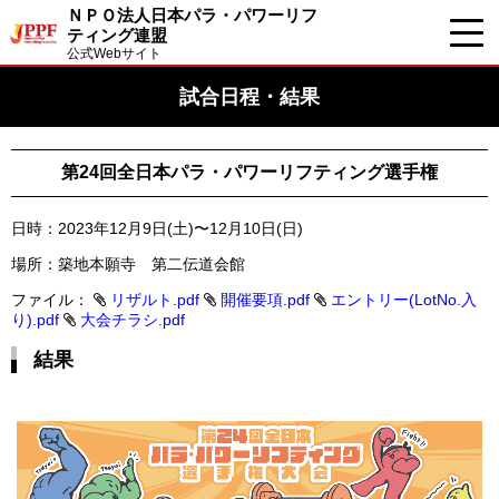
ＮＰＯ法人日本パラ・パワーリフ
ティング連盟
公式Webサイト
試合日程・結果
第24回全日本パラ・パワーリフティング選手権
日時：2023年12月9日(土)〜12月10日(日)
場所：築地本願寺 第二伝道会館
ファイル：
リザルト.pdf
開催要項.pdf
エントリー(LotNo.入
り).pdf
大会チラシ.pdf
結果